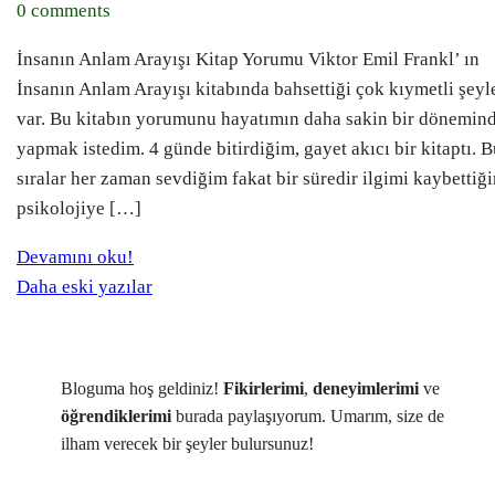
0 comments
İnsanın Anlam Arayışı Kitap Yorumu Viktor Emil Frankl’ ın
İnsanın Anlam Arayışı kitabında bahsettiği çok kıymetli şeyl
var. Bu kitabın yorumunu hayatımın daha sakin bir dönemin
yapmak istedim. 4 günde bitirdiğim, gayet akıcı bir kitaptı. 
sıralar her zaman sevdiğim fakat bir süredir ilgimi kaybettiğ
psikolojiye […]
Devamını oku!
Yazı
Daha eski yazılar
gezinmesi
Bloguma hoş geldiniz!
Fikirlerimi
,
deneyimlerimi
ve
öğrendiklerimi
burada paylaşıyorum. Umarım, size de
ilham verecek bir şeyler bulursunuz!