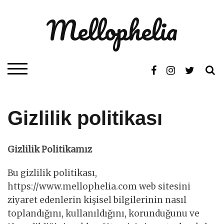
Skip
Mellophelia
to
content
S
TOGGLE MOBILE MENU
Gizlilik politikası
Gizlilik Politikamız
Bu gizlilik politikası,
https://www.mellophelia.com web sitesini
ziyaret edenlerin kişisel bilgilerinin nasıl
toplandığını, kullanıldığını, korunduğunu ve