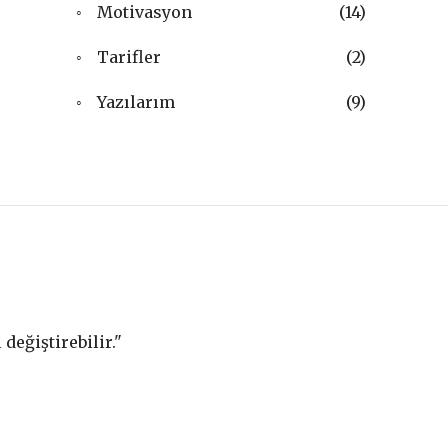
Motivasyon
(14)
Tarifler
(2)
Yazılarım
(9)
değiştirebilir."