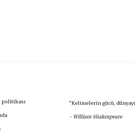
r
k politikası
"Kelimelerin gücü, dünyayı 
mda
- William Shakespeare
m