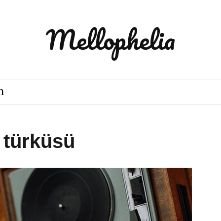
Mellophelia
m
 türküsü