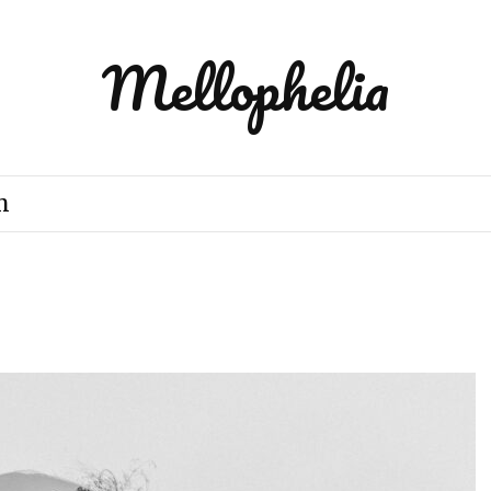
Mellophelia
m