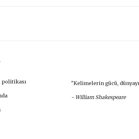
r
k politikası
"Kelimelerin gücü, dünyayı 
mda
- William Shakespeare
m