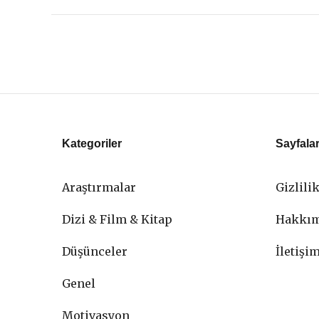
Kategoriler
Sayfala
Araştırmalar
Gizlili
Dizi & Film & Kitap
Hakkı
Düşünceler
İletişi
Genel
Motivasyon