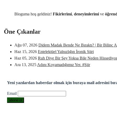
Bloguma hoş geldiniz!
Fikirlerimi
,
deneyimlerimi
ve
öğrend
Öne Çıkanlar
Ağu 07, 2026
Didem Madak Bende Ne Bıraktı? | Bir Bilinç A
Haz 15, 2026
Entelektüel Yalnızlığın İronik Şiiri
Haz 05, 2026
Ruh Diye Bir Şey Yoksa Bile Neden Hissediyo
Ara 13, 2025
Adını Koyamadığımız Yer. #Şiir
Yeni yazılardan haberdar olmak için buraya mail adresini bır
Email